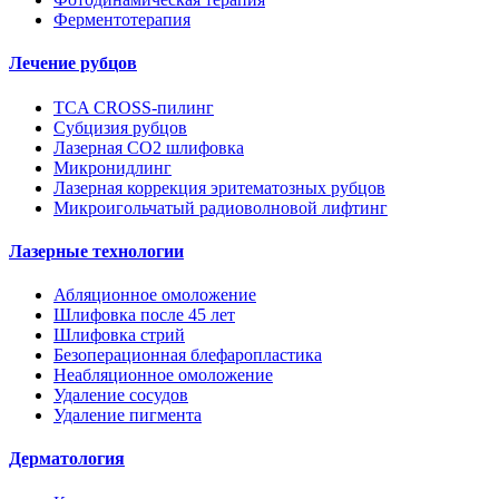
Ферментотерапия
Лечение рубцов
TCA CROSS-пилинг
Субцизия рубцов
Лазерная СО2 шлифовка
Микронидлинг
Лазерная коррекция эритематозных рубцов
Микроигольчатый радиоволновой лифтинг
Лазерные технологии
Абляционное омоложение
Шлифовка после 45 лет
Шлифовка стрий
Безоперационная блефаропластика
Неабляционное омоложение
Удаление сосудов
Удаление пигмента
Дерматология