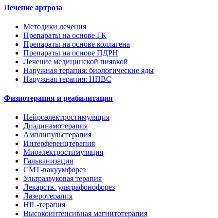
Лечение артроза
Методики лечения
Препараты на основе ГК
Препараты на основе коллагена
Препараты на основе ПДРН
Лечение медицинской пиявкой
Наружная терапия: биологические яды
Наружная терапия: НПВС
Физиотерапия и реабилитация
Нейроэлектростимуляция
Диадинамотерапия
Амплипульстерапия
Интерференцтерапия
Миоэлектростимуляция
Гальванизация
СМТ-вакуумфорез
Ультразвуковая терапия
Лекарств. ультрафонофорез
Лазеротерапия
HIL-терапия
Высокоинтенсивная магнитотерапия