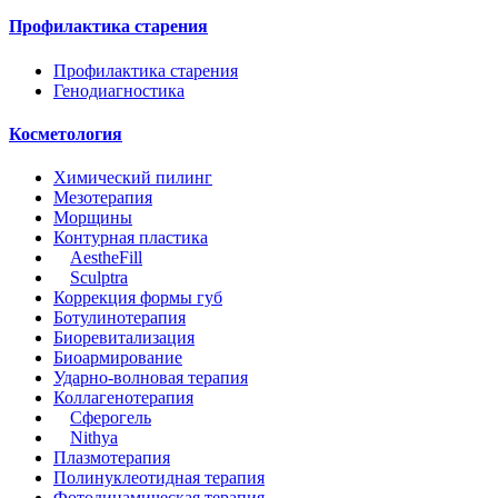
Профилактика старения
Профилактика старения
Генодиагностика
Косметология
Химический пилинг
Мезотерапия
Морщины
Контурная пластика
AestheFill
Sculptrа
Коррекция формы губ
Ботулинотерапия
Биоревитализация
Биоармирование
Ударно-волновая терапия
Коллагенотерапия
Сферогель
Nithya
Плазмотерапия
Полинуклеотидная терапия
Фотодинамическая терапия