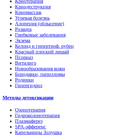
Криотерапия
Криодеструкция
Криомассаж
Угревая болезнь
Алопеция (облысение)
Розацеа
Грибковые заболевания
Экзема
Келоид и гипертроф. рубец
Красный плоский лишай
Псориаз
Витилиго
Новообразования кожи
Бородавки, папилломы
Родинки
Гипергидроз
Методы детоксикации
Озонотерапия
Гидроколонотерапия
Плазмаферез
SPA-эфференс
Капельницы Золушка