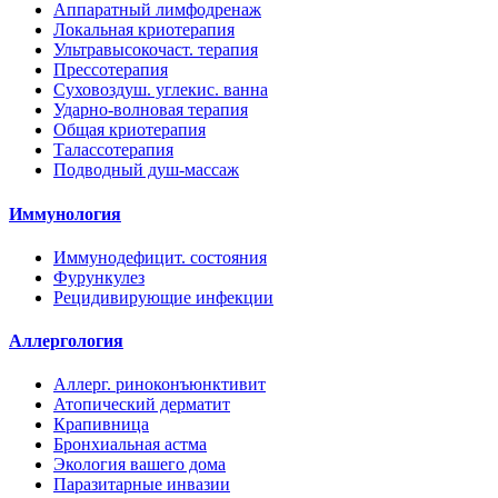
Аппаратный лимфодренаж
Локальная криотерапия
Ультравысокочаст. терапия
Прессотерапия
Суховоздуш. углекис. ванна
Ударно-волновая терапия
Общая криотерапия
Талассотерапия
Подводный душ-массаж
Иммунология
Иммунодефицит. состояния
Фурункулез
Рецидивирующие инфекции
Аллергология
Аллерг. риноконъюнктивит
Атопический дерматит
Крапивница
Бронхиальная астма
Экология вашего дома
Паразитарные инвазии