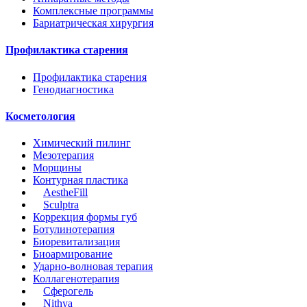
Комплексные программы
Бариатрическая хирургия
Профилактика старения
Профилактика старения
Генодиагностика
Косметология
Химический пилинг
Мезотерапия
Морщины
Контурная пластика
AestheFill
Sculptrа
Коррекция формы губ
Ботулинотерапия
Биоревитализация
Биоармирование
Ударно-волновая терапия
Коллагенотерапия
Сферогель
Nithya