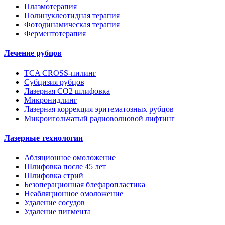
Плазмотерапия
Полинуклеотидная терапия
Фотодинамическая терапия
Ферментотерапия
Лечение рубцов
TCA CROSS-пилинг
Субцизия рубцов
Лазерная СО2 шлифовка
Микронидлинг
Лазерная коррекция эритематозных рубцов
Микроигольчатый радиоволновой лифтинг
Лазерные технологии
Абляционное омоложение
Шлифовка после 45 лет
Шлифовка стрий
Безоперационная блефаропластика
Неабляционное омоложение
Удаление сосудов
Удаление пигмента