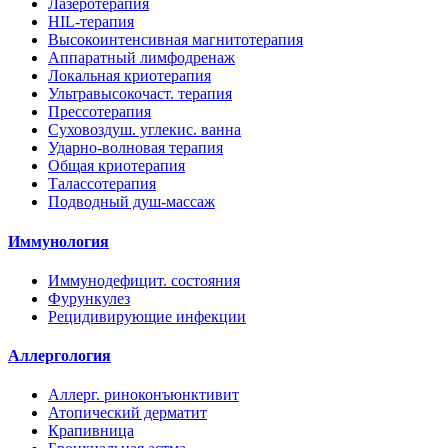
Лазеротерапия
HIL-терапия
Высокоинтенсивная магнитотерапия
Аппаратный лимфодренаж
Локальная криотерапия
Ультравысокочаст. терапия
Прессотерапия
Суховоздуш. углекис. ванна
Ударно-волновая терапия
Общая криотерапия
Талассотерапия
Подводный душ-массаж
Иммунология
Иммунодефицит. состояния
Фурункулез
Рецидивирующие инфекции
Аллергология
Аллерг. риноконъюнктивит
Атопический дерматит
Крапивница