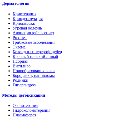
Дерматология
Криотерапия
Криодеструкция
Криомассаж
Угревая болезнь
Алопеция (облысение)
Розацеа
Грибковые заболевания
Экзема
Келоид и гипертроф. рубец
Красный плоский лишай
Псориаз
Витилиго
Новообразования кожи
Бородавки, папилломы
Родинки
Гипергидроз
Методы детоксикации
Озонотерапия
Гидроколонотерапия
Плазмаферез