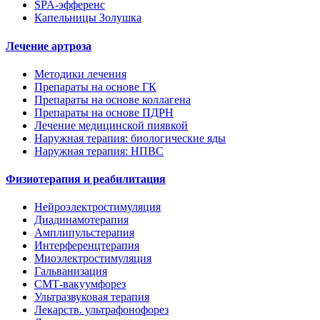
SPA-эфференс
Капельницы Золушка
Лечение артроза
Методики лечения
Препараты на основе ГК
Препараты на основе коллагена
Препараты на основе ПДРН
Лечение медицинской пиявкой
Наружная терапия: биологические яды
Наружная терапия: НПВС
Физиотерапия и реабилитация
Нейроэлектростимуляция
Диадинамотерапия
Амплипульстерапия
Интерференцтерапия
Миоэлектростимуляция
Гальванизация
СМТ-вакуумфорез
Ультразвуковая терапия
Лекарств. ультрафонофорез