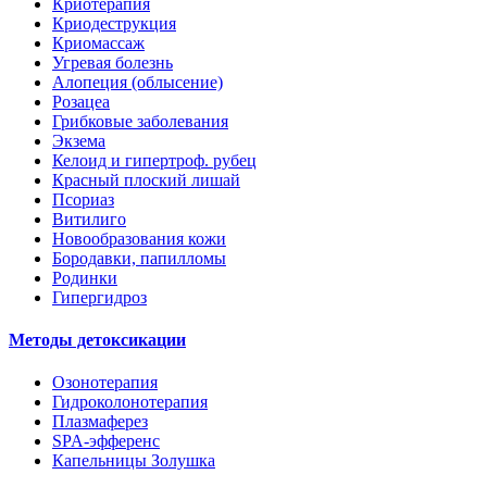
Криотерапия
Криодеструкция
Криомассаж
Угревая болезнь
Алопеция (облысение)
Розацеа
Грибковые заболевания
Экзема
Келоид и гипертроф. рубец
Красный плоский лишай
Псориаз
Витилиго
Новообразования кожи
Бородавки, папилломы
Родинки
Гипергидроз
Методы детоксикации
Озонотерапия
Гидроколонотерапия
Плазмаферез
SPA-эфференс
Капельницы Золушка