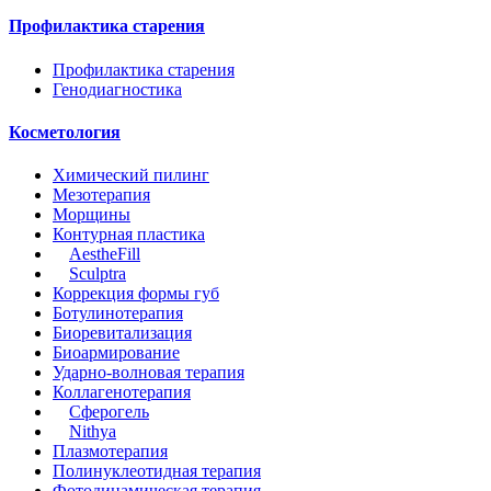
Профилактика старения
Профилактика старения
Генодиагностика
Косметология
Химический пилинг
Мезотерапия
Морщины
Контурная пластика
AestheFill
Sculptrа
Коррекция формы губ
Ботулинотерапия
Биоревитализация
Биоармирование
Ударно-волновая терапия
Коллагенотерапия
Сферогель
Nithya
Плазмотерапия
Полинуклеотидная терапия
Фотодинамическая терапия