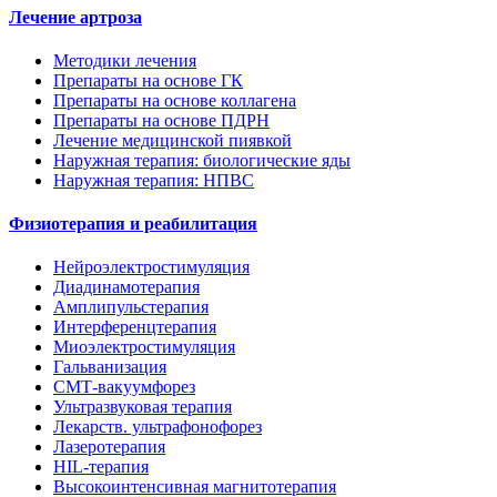
Лечение артроза
Методики лечения
Препараты на основе ГК
Препараты на основе коллагена
Препараты на основе ПДРН
Лечение медицинской пиявкой
Наружная терапия: биологические яды
Наружная терапия: НПВС
Физиотерапия и реабилитация
Нейроэлектростимуляция
Диадинамотерапия
Амплипульстерапия
Интерференцтерапия
Миоэлектростимуляция
Гальванизация
СМТ-вакуумфорез
Ультразвуковая терапия
Лекарств. ультрафонофорез
Лазеротерапия
HIL-терапия
Высокоинтенсивная магнитотерапия