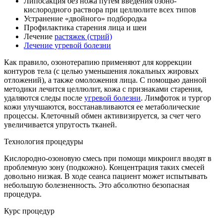
Липосакция без ножа путем введения озоно-
кислородного раствора при целлюлите всех типов
Устранение «двойного» подбородка
Профилактика старения лица и шеи
Лечение
растяжек (стрий)
Лечение угревой болезни
Как правило, озонотерапию применяют для коррекции
контуров тела (с целью уменьшения локальных жировых
отложений), а также омоложения лица. С помощью данной
методики лечится целлюлит, кожа с признаками старения,
удаляются следы после
угревой болезни
. Лимфоток и тургор
кожи улучшаются, восстанавливаются ее метаболические
процессы. Клеточный обмен активизируется, за счет чего
увеличивается упругость тканей.
Технология процедуры
Кислородно-озоновую смесь при помощи микроигл вводят в
проблемную зону (подкожно). Концентрация таких смесей
довольно низкая. В ходе сеанса пациент может испытывать
небольшую болезненность. Это абсолютно безопасная
процедура.
Курс процедур