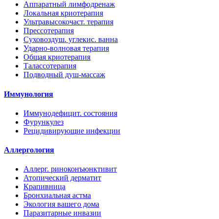
Аппаратный лимфодренаж
Локальная криотерапия
Ультравысокочаст. терапия
Прессотерапия
Суховоздуш. углекис. ванна
Ударно-волновая терапия
Общая криотерапия
Талассотерапия
Подводный душ-массаж
Иммунология
Иммунодефицит. состояния
Фурункулез
Рецидивирующие инфекции
Аллергология
Аллерг. риноконъюнктивит
Атопический дерматит
Крапивница
Бронхиальная астма
Экология вашего дома
Паразитарные инвазии