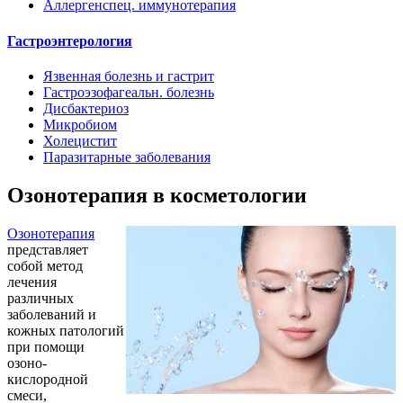
Аллергенспец. иммунотерапия
Гастроэнтерология
Язвенная болезнь и гастрит
Гастроэзофагеальн. болезнь
Дисбактериоз
Микробиом
Холецистит
Паразитарные заболевания
Озонотерапия в косметологии
Озонотерапия
представляет
собой метод
лечения
различных
заболеваний и
кожных патологий
при помощи
озоно-
кислородной
смеси,