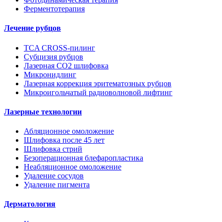
Ферментотерапия
Лечение рубцов
TCA CROSS-пилинг
Субцизия рубцов
Лазерная СО2 шлифовка
Микронидлинг
Лазерная коррекция эритематозных рубцов
Микроигольчатый радиоволновой лифтинг
Лазерные технологии
Абляционное омоложение
Шлифовка после 45 лет
Шлифовка стрий
Безоперационная блефаропластика
Неабляционное омоложение
Удаление сосудов
Удаление пигмента
Дерматология