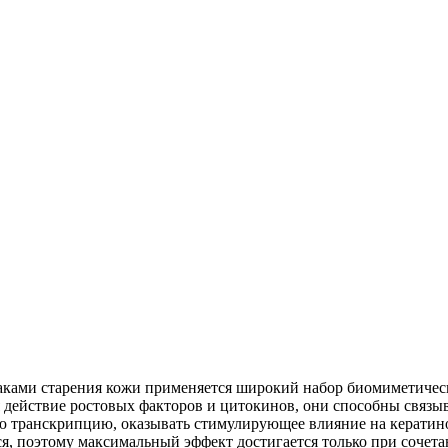
наками старения кожи применяется широкий набор биомиметиче
 действие ростовых факторов и цитокинов, они способны связ
ю транскрипцию, оказывать стимулирующее влияние на керати
я, поэтому максимальный эффект достигается только при сочет