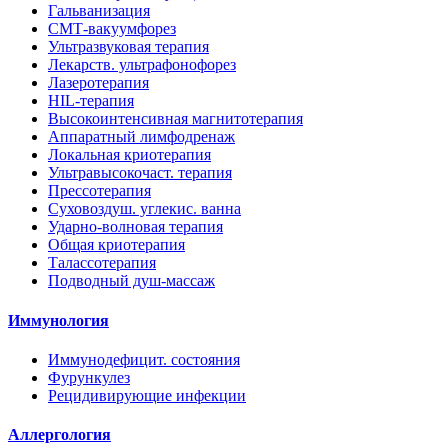
Гальванизация
СМТ-вакуумфорез
Ультразвуковая терапия
Лекарств. ультрафонофорез
Лазеротерапия
HIL-терапия
Высокоинтенсивная магнитотерапия
Аппаратный лимфодренаж
Локальная криотерапия
Ультравысокочаст. терапия
Прессотерапия
Суховоздуш. углекис. ванна
Ударно-волновая терапия
Общая криотерапия
Талассотерапия
Подводный душ-массаж
Иммунология
Иммунодефицит. состояния
Фурункулез
Рецидивирующие инфекции
Аллергология