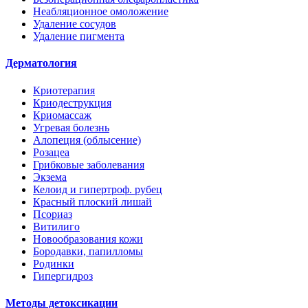
Неабляционное омоложение
Удаление сосудов
Удаление пигмента
Дерматология
Криотерапия
Криодеструкция
Криомассаж
Угревая болезнь
Алопеция (облысение)
Розацеа
Грибковые заболевания
Экзема
Келоид и гипертроф. рубец
Красный плоский лишай
Псориаз
Витилиго
Новообразования кожи
Бородавки, папилломы
Родинки
Гипергидроз
Методы детоксикации