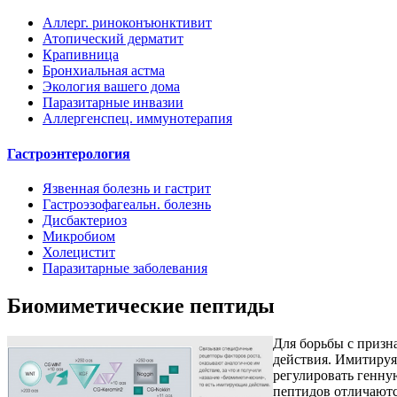
Аллерг. риноконъюнктивит
Атопический дерматит
Крапивница
Бронхиальная астма
Экология вашего дома
Паразитарные инвазии
Аллергенспец. иммунотерапия
Гастроэнтерология
Язвенная болезнь и гастрит
Гастроэзофагеальн. болезнь
Дисбактериоз
Микробиом
Холецистит
Паразитарные заболевания
Биомиметические пептиды
Для борьбы с приз
действия. Имитируя
регулировать генну
пептидов отличаютс