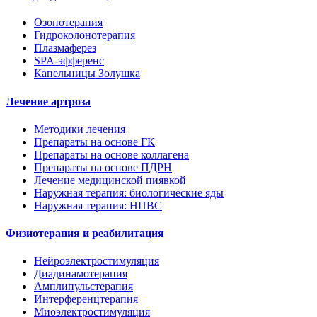
Озонотерапия
Гидроколонотерапия
Плазмаферез
SPA-эфференс
Капельницы Золушка
Лечение артроза
Методики лечения
Препараты на основе ГК
Препараты на основе коллагена
Препараты на основе ПДРН
Лечение медицинской пиявкой
Наружная терапия: биологические яды
Наружная терапия: НПВС
Физиотерапия и реабилитация
Нейроэлектростимуляция
Диадинамотерапия
Амплипульстерапия
Интерференцтерапия
Миоэлектростимуляция