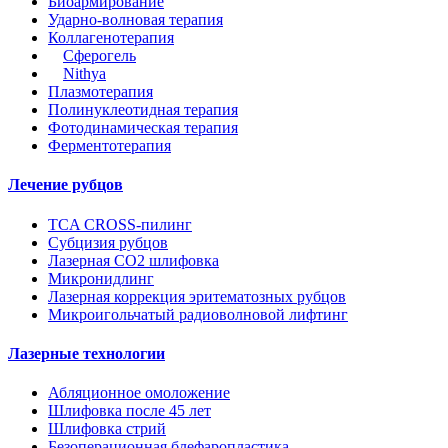
Биоармирование
Ударно-волновая терапия
Коллагенотерапия
Сферогель
Nithya
Плазмотерапия
Полинуклеотидная терапия
Фотодинамическая терапия
Ферментотерапия
Лечение рубцов
TCA CROSS-пилинг
Субцизия рубцов
Лазерная СО2 шлифовка
Микронидлинг
Лазерная коррекция эритематозных рубцов
Микроигольчатый радиоволновой лифтинг
Лазерные технологии
Абляционное омоложение
Шлифовка после 45 лет
Шлифовка стрий
Безоперационная блефаропластика