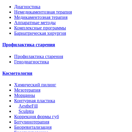
Диагностика
Немедикаментозная терапия
Медикаментозная терапия
Аппаратные методы
Комплексные программы
Бариатрическая хирургия
Профилактика старения
Профилактика старения
Генодиагностика
Косметология
Химический пилинг
Мезотерапия
Морщины
Контурная пластика
AestheFill
Sculptrа
Коррекция формы губ
Ботулинотерапия
Биоревитализация