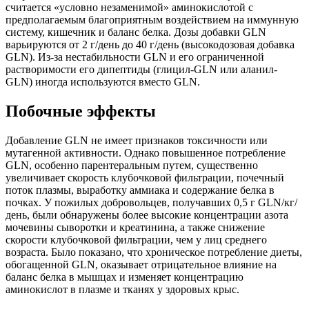
считается «условно незаменимой» аминокислотой с
предполагаемым благоприятным воздействием на иммунную
систему, кишечник и баланс белка. Дозы добавки GLN
варьируются от 2 г/день до 40 г/день (высокодозовая добавка
GLN). Из-за нестабильности GLN и его ограниченной
растворимости его дипептиды (глицил-GLN или аланил-
GLN) иногда используются вместо GLN.
Побочные эффекты
Добавление GLN не имеет признаков токсичности или
мутагенной активности. Однако повышенное потребление
GLN, особенно парентеральным путем, существенно
увеличивает скорость клубочковой фильтрации, почечный
поток плазмы, выработку аммиака и содержание белка в
почках. У пожилых добровольцев, получавших 0,5 г GLN/кг/
день, были обнаружены более высокие концентрации азота
мочевины сыворотки и креатинина, а также снижение
скорости клубочковой фильтрации, чем у лиц среднего
возраста. Было показано, что хроническое потребление диеты,
обогащенной GLN, оказывает отрицательное влияние на
баланс белка в мышцах и изменяет концентрацию
аминокислот в плазме и тканях у здоровых крыс.