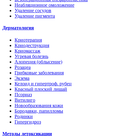
Неабляционное омоложение
Удаление сосудов
Удаление пигмента
Дерматология
Криотерапия
Криодеструкция
Криомассаж
Угревая болезнь
Алопеция (облысение)
Розацеа
Грибковые заболевания
Экзема
Келоид и гипертроф. рубец
Красный плоский лишай
Псориаз
Витилиго
Новообразования кожи
Бородавки, папилломы
Родинки
Гипергидроз
Методы детоксикации