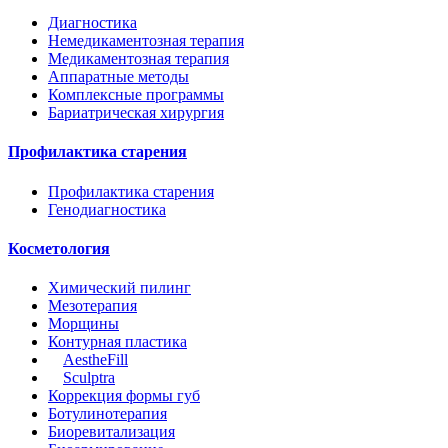
Диагностика
Немедикаментозная терапия
Медикаментозная терапия
Аппаратные методы
Комплексные программы
Бариатрическая хирургия
Профилактика старения
Профилактика старения
Генодиагностика
Косметология
Химический пилинг
Мезотерапия
Морщины
Контурная пластика
AestheFill
Sculptrа
Коррекция формы губ
Ботулинотерапия
Биоревитализация