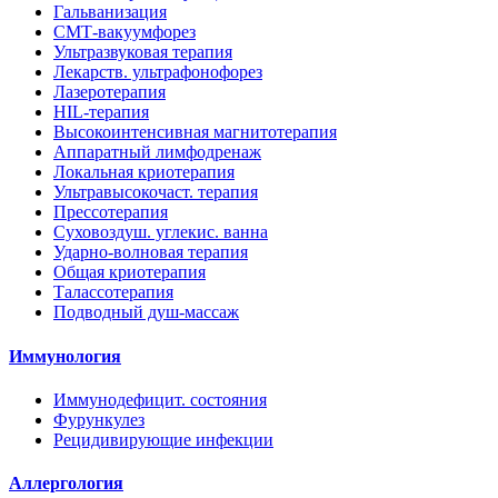
Гальванизация
СМТ-вакуумфорез
Ультразвуковая терапия
Лекарств. ультрафонофорез
Лазеротерапия
HIL-терапия
Высокоинтенсивная магнитотерапия
Аппаратный лимфодренаж
Локальная криотерапия
Ультравысокочаст. терапия
Прессотерапия
Суховоздуш. углекис. ванна
Ударно-волновая терапия
Общая криотерапия
Талассотерапия
Подводный душ-массаж
Иммунология
Иммунодефицит. состояния
Фурункулез
Рецидивирующие инфекции
Аллергология