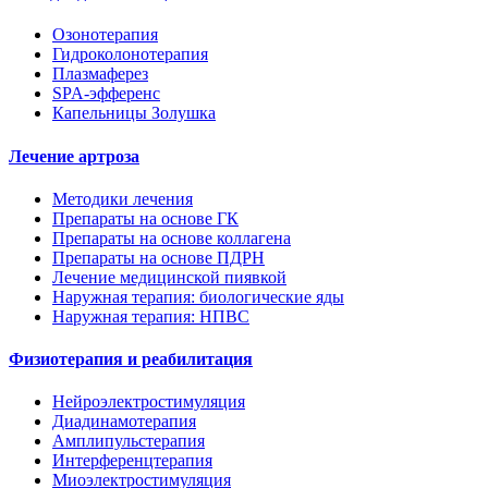
Озонотерапия
Гидроколонотерапия
Плазмаферез
SPA-эфференс
Капельницы Золушка
Лечение артроза
Методики лечения
Препараты на основе ГК
Препараты на основе коллагена
Препараты на основе ПДРН
Лечение медицинской пиявкой
Наружная терапия: биологические яды
Наружная терапия: НПВС
Физиотерапия и реабилитация
Нейроэлектростимуляция
Диадинамотерапия
Амплипульстерапия
Интерференцтерапия
Миоэлектростимуляция