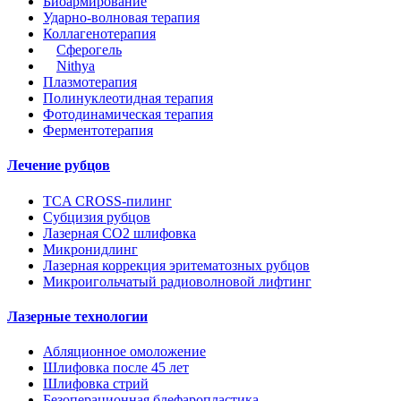
Биоармирование
Ударно-волновая терапия
Коллагенотерапия
Сферогель
Nithya
Плазмотерапия
Полинуклеотидная терапия
Фотодинамическая терапия
Ферментотерапия
Лечение рубцов
TCA CROSS-пилинг
Субцизия рубцов
Лазерная СО2 шлифовка
Микронидлинг
Лазерная коррекция эритематозных рубцов
Микроигольчатый радиоволновой лифтинг
Лазерные технологии
Абляционное омоложение
Шлифовка после 45 лет
Шлифовка стрий
Безоперационная блефаропластика