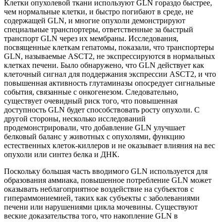
Клетки опухолевой ткани используют GLN гораздо быстрее,
чем нормальные клетки, и быстро погибают в среде, не
содержащей GLN, и многие опухоли демонстрируют
специальные транспортеры, ответственные за быстрый
транспорт GLN через их мембраны. Исследования,
посвященные клеткам гепатомы, показали, что транспортеры
GLN, называемые ASCT2, не экспрессируются в нормальных
клетках печени. Было обнаружено, что GLN действует как
клеточный сигнал для поддержания экспрессии ASCT2, и что
повышенная активность глутаминазы опосредует сигнальные
события, связанные с онкогенезом. Следовательно,
существует очевидный риск того, что повышенная
доступность GLN будет способствовать росту опухоли. С
другой стороны, несколько исследований
продемонстрировали, что добавление GLN улучшает
белковый баланс у животных с опухолями, функцию
естественных клеток-киллеров и не оказывает влияния на вес
опухоли или синтез белка и ДНК.
Поскольку большая часть вводимого GLN используется для
образования аммиака, повышенное потребление GLN может
оказывать неблагоприятное воздействие на субъектов с
гипераммониемией, таких как субъекты с заболеваниями
печени или нарушениями цикла мочевины. Существуют
веские доказательства того, что накопление GLN в