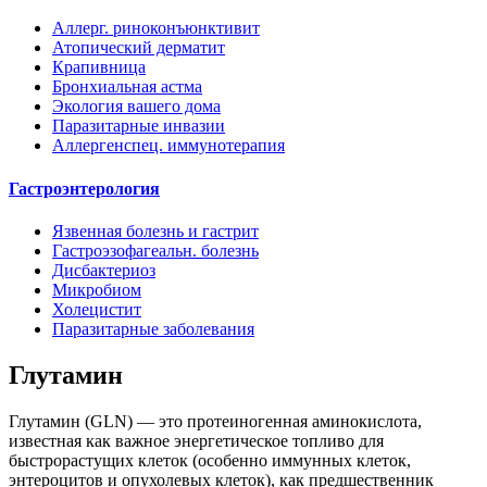
Аллерг. риноконъюнктивит
Атопический дерматит
Крапивница
Бронхиальная астма
Экология вашего дома
Паразитарные инвазии
Аллергенспец. иммунотерапия
Гастроэнтерология
Язвенная болезнь и гастрит
Гастроэзофагеальн. болезнь
Дисбактериоз
Микробиом
Холецистит
Паразитарные заболевания
Глутамин
Глутамин (GLN) — это протеиногенная аминокислота,
известная как важное энергетическое топливо для
быстрорастущих клеток (особенно иммунных клеток,
энтероцитов и опухолевых клеток), как предшественник