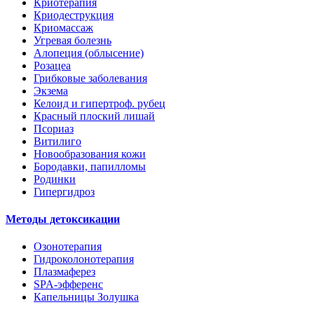
Криотерапия
Криодеструкция
Криомассаж
Угревая болезнь
Алопеция (облысение)
Розацеа
Грибковые заболевания
Экзема
Келоид и гипертроф. рубец
Красный плоский лишай
Псориаз
Витилиго
Новообразования кожи
Бородавки, папилломы
Родинки
Гипергидроз
Методы детоксикации
Озонотерапия
Гидроколонотерапия
Плазмаферез
SPA-эфференс
Капельницы Золушка