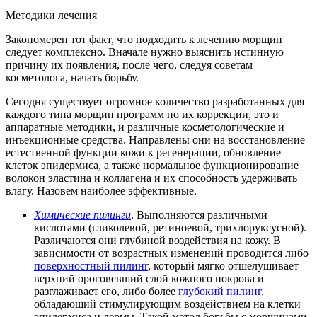
Методики лечения
Закономерен тот факт, что подходить к лечению морщин
следует комплексно. Вначале нужно выяснить истинную
причину их появления, после чего, следуя советам
косметолога, начать борьбу.
Сегодня существует огромное количество разработанных для
каждого типа морщин программ по их коррекции, это и
аппаратные методики, и различные косметологические и
инъекционные средства. Направлены они на восстановление
естественной функции кожи к регенерации, обновление
клеток эпидермиса, а также нормальное функционирование
волокон эластина и коллагена и их способность удерживать
влагу. Назовем наиболее эффективные.
Химические пилинги
. Выполняются различными
кислотами (гликолевой, ретиноевой, трихлоруксусной).
Различаются они глубиной воздействия на кожу. В
зависимости от возрастных изменений проводится либо
поверхностный пилинг
, который мягко отшелушивает
верхний ороговевший слой кожного покрова и
разглаживает его, либо более
глубокий пилинг
,
обладающий стимулирующим воздействием на клетки
эпидермиса и дермы. Такой метод борьбы с морщинами