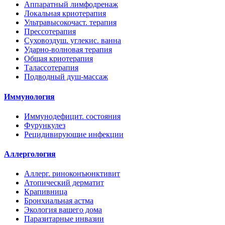
Аппаратный лимфодренаж
Локальная криотерапия
Ультравысокочаст. терапия
Прессотерапия
Суховоздуш. углекис. ванна
Ударно-волновая терапия
Общая криотерапия
Талассотерапия
Подводный душ-массаж
Иммунология
Иммунодефицит. состояния
Фурункулез
Рецидивирующие инфекции
Аллергология
Аллерг. риноконъюнктивит
Атопический дерматит
Крапивница
Бронхиальная астма
Экология вашего дома
Паразитарные инвазии