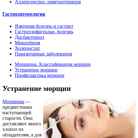
Аллергенспец. иммунотерапия
Гастроэнтерология
Язвенная болезнь и гастрит
Гастроэзофагеальн. болезнь
Дисбактериоз
Микробиом
Холецистит
Паразитарные заболевания
Морщины. Классификация морщин
Устранение морщин
Профилактика морщин
Устранение морщин
Морщины
—
предвестники
наступающей
старости. Они
доставляют много
хлопот их
обладателям, а для