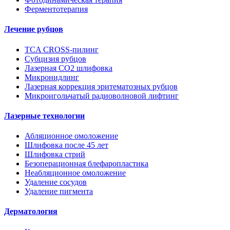
Ферментотерапия
Лечение рубцов
TCA CROSS-пилинг
Субцизия рубцов
Лазерная СО2 шлифовка
Микронидлинг
Лазерная коррекция эритематозных рубцов
Микроигольчатый радиоволновой лифтинг
Лазерные технологии
Абляционное омоложение
Шлифовка после 45 лет
Шлифовка стрий
Безоперационная блефаропластика
Неабляционное омоложение
Удаление сосудов
Удаление пигмента
Дерматология