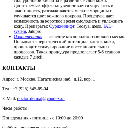
гиалуроновой кислоты в различные слои кожи.
Достигаемые эффекты: увеличивается упругость и
эластичность, разглаживаются мелкие морщины и
улучшается цвет кожного покрова. Процедура дает
возможность за короткое время омолодить и увлажнить
кожу. Препараты:
Сурджилифт
, Teosyal meso,
IAL-
system
, Jalupro.
Озонотерапия
— лечение кислородно-озоновой смесью.
Повышает энергетический потенциал клеток кожи,
происходит стимулирование восстановительных
процессов. Такая процедура предполагает 5-6 сеансов
каждые 7 дней.
КОНТАКТЫ
Адрес: г. Москва, Нагатинская наб., д.12, кор. 1
Тел.: +7 (925) 545-69-04
E-Mail:
doctor-dermal@yandex.ru
Часы работы:
Понедельник - пятница - с 10:00 до 20:00
Суббота, воскресенье - выходной