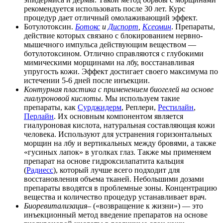
рекомендуется использовать после 30 лет. Курс
процедур дает отличный омолаживающий эффект.
Ботулотоксин.
Ботокс
и
Диспорт
,
Ксеомин
. Препараты,
действие которых связано с блокированием нервно-
мышечного импульса действующим веществом —
ботулотоксином. Отлично справляются с глубокими
мимическими морщинами на лбу, восстанавливая
упругость кожи. Эффект достигает своего максимума по
истечении 5-6 дней после инъекции.
Контурная пластика с применением биогелей на основе
гиалуроновой кислоты
. Мы используем такие
препараты, как
Сурджидерм
, Реплери,
Рестилайн
,
Перлайн
. Их основным компонентом является
гиалуроновая кислота, натуральная составляющая кожи
человека. Используют для устранения горизонтальных
морщин на лбу и вертикальных между бровями, а также
«гусиных лапок» в уголках глаз. Также мы применяем
препарат на основе гидроксилапатита кальция
(
Радиесс
), который лучше всего подходит для
восстановления объема тканей. Небольшими дозами
препараты вводятся в проблемные зоны. Концентрацию
вещества и количество процедур устанавливает врач.
Биоревитализация
– («возвращение к жизни») — это
инъекционный метод введение препаратов на основе