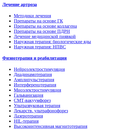
Лечение артроза
Методики лечения
Препараты на основе ГК
Препараты на основе коллагена
Препараты на основе ПДРН
Лечение медицинской пиявкой
Наружная терапия: биологические яды
Наружная терапия: НПВС
Физиотерапия и реабилитация
Нейроэлектростимуляция
Диадинамотерапия
Амплипульстерапия
Интерференцтерапия
Миоэлектростимуляция
Гальванизация
СМТ-вакуумфорез
Ультразвуковая терапия
Лекарств. ультрафонофорез
Лазеротерапия
HIL-терапия
Высокоинтенсивная магнитотерапия