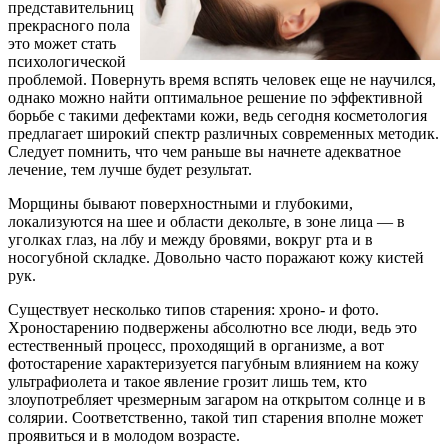
представительниц
прекрасного пола
это может стать
психологической
проблемой. Повернуть время вспять человек еще не научился,
однако можно найти оптимальное решение по эффективной
борьбе с такими дефектами кожи, ведь сегодня косметология
предлагает широкий спектр различных современных методик.
Следует помнить, что чем раньше вы начнете адекватное
лечение, тем лучше будет результат.
Морщины бывают поверхностными и глубокими,
локализуются на шее и области декольте, в зоне лица — в
уголках глаз, на лбу и между бровями, вокруг рта и в
носогубной складке. Довольно часто поражают кожу кистей
рук.
Существует несколько типов старения: хроно- и фото.
Хроностарению подвержены абсолютно все люди, ведь это
естественный процесс, проходящий в организме, а вот
фотостарение характеризуется пагубным влиянием на кожу
ультрафиолета и такое явление грозит лишь тем, кто
злоупотребляет чрезмерным загаром на открытом солнце и в
солярии. Соответственно, такой тип старения вполне может
проявиться и в молодом возрасте.