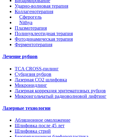
Биоармирование
Ударно-волновая терапия
Коллагенотерапия
Сферогель
Nithya
Плазмотерапия
Полинуклеотидная терапия
Фотодинамическая терапия
Ферментотерапия
Лечение рубцов
TCA CROSS-пилинг
Субцизия рубцов
Лазерная СО2 шлифовка
Микронидлинг
Лазерная коррекция эритематозных рубцов
Микроигольчатый радиоволновой лифтинг
Лазерные технологии
Абляционное омоложение
Шлифовка после 45 лет
Шлифовка стрий
Безоперационная блефаропластика