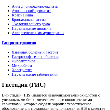
Аллерг. риноконъюнктивит
Атопический дерматит
Крапивница
Бронхиальная астма
Экология вашего дома
Паразитарные инвазии
Аллергенспец. иммунотерапия
Гастроэнтерология
Язвенная болезнь и гастрит
Гастроэзофагеальн. болезнь
Дисбактериоз
Микробиом
Холецистит
Паразитарные заболевания
Гистидин (ГИС)
L-гистидин (HIS) является незаменимой аминокислотой с
уникальными биохимическими и физиологическими
свойствами, которые создали хорошее теоретическое
обоснование для предложения использования HIS в качестве