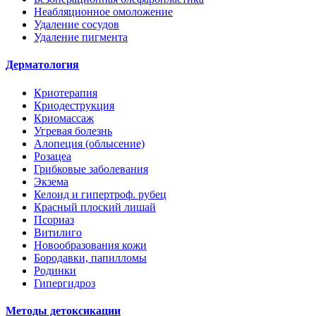
Неабляционное омоложение
Удаление сосудов
Удаление пигмента
Дерматология
Криотерапия
Криодеструкция
Криомассаж
Угревая болезнь
Алопеция (облысение)
Розацеа
Грибковые заболевания
Экзема
Келоид и гипертроф. рубец
Красный плоский лишай
Псориаз
Витилиго
Новообразования кожи
Бородавки, папилломы
Родинки
Гипергидроз
Методы детоксикации