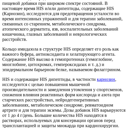
пищевой добавки при широком спектре состояний. В
настоящее время HIS и/или дипептиды, содержащие HIS
(Карнозин), исследуются для предотвращения усталости во
время интенсивных упражнений и для терапии заболеваний,
связанных со старением, метаболического синдрома,
атопического дерматита, язв, воспалительных заболеваний
кишечника, глазных заболеваний и неврологических
расстройств.
Кольцо имидазола в структуре HIS определяет его роль как
важного буфера, антиоксиданта и хелатирующего агента.
Содержание HIS высоко в гемопротеинах (гемоглобине,
миоглобине, цитохромах, гемпероксидазах и т. д.) и
эпидермальном барьерном белке, называемом филаггрином.
HIS и содержащие HIS дипептиды, в частности
карнозин
,
исследуются с целью повышения мышечной
производительности и замедления утомления у спортсменов,
снижения влияния реактивных форм кислорода и азота при
старческих расстройствах, нейродегенеративных
заболеваниях, метаболическом синдроме, ревматоидном
артрите и для терапии экземы. Дозы добавок HIS варьируются
от 1 до 4 г/день. Большие количества HIS находятся в
растворах, используемых для консервации органов перед
трансплантацией и защиты миокарда при кардиохирургии.