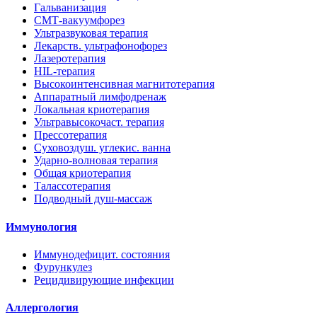
Гальванизация
СМТ-вакуумфорез
Ультразвуковая терапия
Лекарств. ультрафонофорез
Лазеротерапия
HIL-терапия
Высокоинтенсивная магнитотерапия
Аппаратный лимфодренаж
Локальная криотерапия
Ультравысокочаст. терапия
Прессотерапия
Суховоздуш. углекис. ванна
Ударно-волновая терапия
Общая криотерапия
Талассотерапия
Подводный душ-массаж
Иммунология
Иммунодефицит. состояния
Фурункулез
Рецидивирующие инфекции
Аллергология