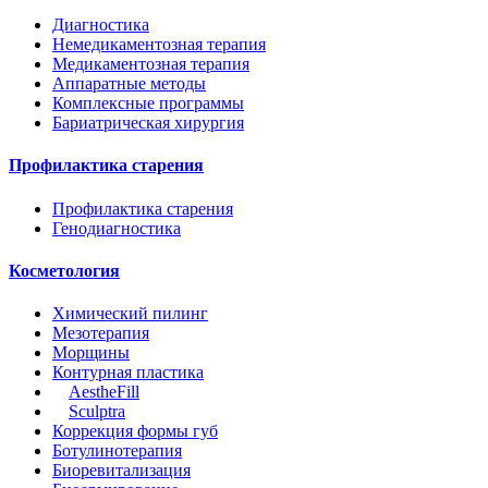
Диагностика
Немедикаментозная терапия
Медикаментозная терапия
Аппаратные методы
Комплексные программы
Бариатрическая хирургия
Профилактика старения
Профилактика старения
Генодиагностика
Косметология
Химический пилинг
Мезотерапия
Морщины
Контурная пластика
AestheFill
Sculptrа
Коррекция формы губ
Ботулинотерапия
Биоревитализация