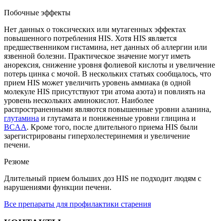
Побочные эффекты
Нет данных о токсических или мутагенных эффектах
повышенного потребления HIS. Хотя HIS является
предшественником гистамина, нет данных об аллергии или
язвенной болезни. Практическое значение могут иметь
анорексия, снижение уровня фолиевой кислоты и увеличение
потерь цинка с мочой. В нескольких статьях сообщалось, что
прием HIS может увеличить уровень аммиака (в одной
молекуле HIS присутствуют три атома азота) и повлиять на
уровень нескольких аминокислот. Наиболее
распространенными являются повышенные уровни аланина,
глутамина
и глутамата и пониженные уровни глицина и
BCAA
. Кроме того, после длительного приема HIS были
зарегистрированы гиперхолестеринемия и увеличение
печени.
Резюме
Длительный прием больших доз HIS не подходит людям с
нарушениями функции печени.
Все препараты для профилактики старения