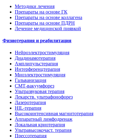
Методики лечения
Препараты на основе ГК
Препараты на основе коллагена
Препараты на основе ПДРН
Лечение медицинской пиявкой
Физиотерапия и реабилитация
Нейроэлектростимуляция
Диадинамотерапия
Амплипульстерапия
Интерференцтерапия
Миоэлектростимуляция
Гальванизация
СМТ-вакуумфорез
Ультразвуковая терапия
Лекарств. ультрафонофорез
Лазеротерапия
HIL-терапия
Высокоинтенсивная магнитотерапия
Аппаратный лимфодренаж
Локальная криотерапия
Ультравысокочаст. терапия
Прессотерапия