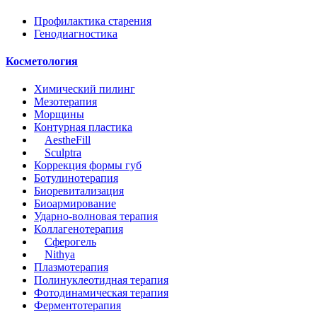
Профилактика старения
Генодиагностика
Косметология
Химический пилинг
Мезотерапия
Морщины
Контурная пластика
AestheFill
Sculptrа
Коррекция формы губ
Ботулинотерапия
Биоревитализация
Биоармирование
Ударно-волновая терапия
Коллагенотерапия
Сферогель
Nithya
Плазмотерапия
Полинуклеотидная терапия
Фотодинамическая терапия
Ферментотерапия