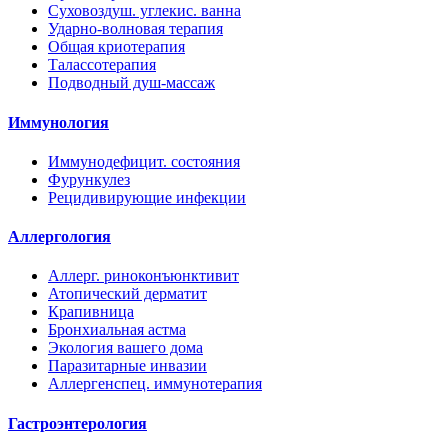
Суховоздуш. углекис. ванна
Ударно-волновая терапия
Общая криотерапия
Талассотерапия
Подводный душ-массаж
Иммунология
Иммунодефицит. состояния
Фурункулез
Рецидивирующие инфекции
Аллергология
Аллерг. риноконъюнктивит
Атопический дерматит
Крапивница
Бронхиальная астма
Экология вашего дома
Паразитарные инвазии
Аллергенспец. иммунотерапия
Гастроэнтерология