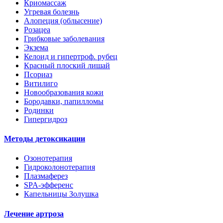
Криомассаж
Угревая болезнь
Алопеция (облысение)
Розацеа
Грибковые заболевания
Экзема
Келоид и гипертроф. рубец
Красный плоский лишай
Псориаз
Витилиго
Новообразования кожи
Бородавки, папилломы
Родинки
Гипергидроз
Методы детоксикации
Озонотерапия
Гидроколонотерапия
Плазмаферез
SPA-эфференс
Капельницы Золушка
Лечение артроза