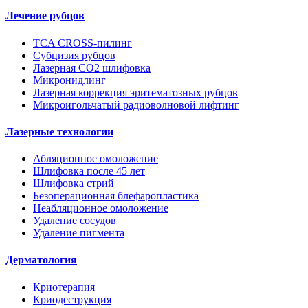
Лечение рубцов
TCA CROSS-пилинг
Субцизия рубцов
Лазерная СО2 шлифовка
Микронидлинг
Лазерная коррекция эритематозных рубцов
Микроигольчатый радиоволновой лифтинг
Лазерные технологии
Абляционное омоложение
Шлифовка после 45 лет
Шлифовка стрий
Безоперационная блефаропластика
Неабляционное омоложение
Удаление сосудов
Удаление пигмента
Дерматология
Криотерапия
Криодеструкция