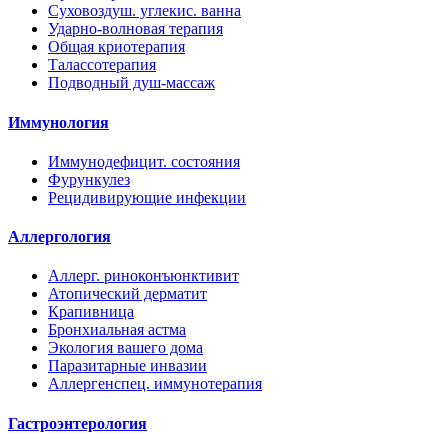
Суховоздуш. углекис. ванна
Ударно-волновая терапия
Общая криотерапия
Талассотерапия
Подводный душ-массаж
Иммунология
Иммунодефицит. состояния
Фурункулез
Рецидивирующие инфекции
Аллергология
Аллерг. риноконъюнктивит
Атопический дерматит
Крапивница
Бронхиальная астма
Экология вашего дома
Паразитарные инвазии
Аллергенспец. иммунотерапия
Гастроэнтерология