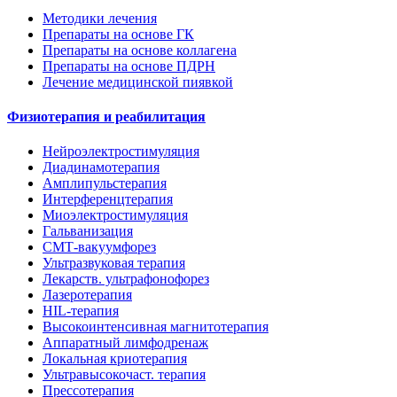
Методики лечения
Препараты на основе ГК
Препараты на основе коллагена
Препараты на основе ПДРН
Лечение медицинской пиявкой
Физиотерапия и реабилитация
Нейроэлектростимуляция
Диадинамотерапия
Амплипульстерапия
Интерференцтерапия
Миоэлектростимуляция
Гальванизация
СМТ-вакуумфорез
Ультразвуковая терапия
Лекарств. ультрафонофорез
Лазеротерапия
HIL-терапия
Высокоинтенсивная магнитотерапия
Аппаратный лимфодренаж
Локальная криотерапия
Ультравысокочаст. терапия
Прессотерапия