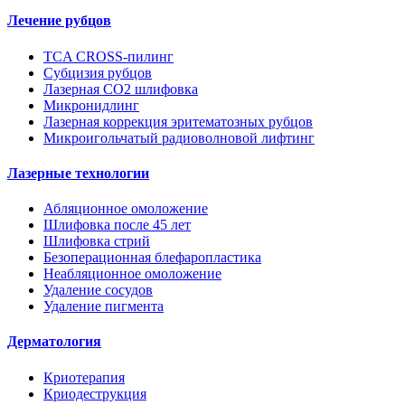
Лечение рубцов
TCA CROSS-пилинг
Субцизия рубцов
Лазерная СО2 шлифовка
Микронидлинг
Лазерная коррекция эритематозных рубцов
Микроигольчатый радиоволновой лифтинг
Лазерные технологии
Абляционное омоложение
Шлифовка после 45 лет
Шлифовка стрий
Безоперационная блефаропластика
Неабляционное омоложение
Удаление сосудов
Удаление пигмента
Дерматология
Криотерапия
Криодеструкция