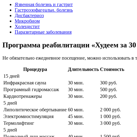
Язвенная болезнь и гастрит
Гастроэзофагеальн. болезнь
Дисбактериоз
Микробиом
Холецистит
Паразитарные заболевания
Программа реабилитации «Худеем за 30
Не обязательно ежедневное посещение, можно использовать в т
Процедура
Длительность
Стоимость
15 дней
Инфракрасная сауна
30 мин.
300 руб.
Програмный гидромассаж
30 мин.
500 руб.
Кардиотренажеры
30 мин.
200 руб.
5 дней
Липолитическое обертывание
60 мин.
2 000 руб.
Электромиостимуляция
45 мин.
1 000 руб.
Термолифтинг
30 мин.
3 000 руб.
5 дней
Подводный душ-массаж
40 мин.
1 500 руб.