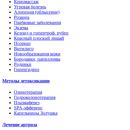
Криомассаж
Угревая болезнь
Алопеция (облысение)
Розацеа
Грибковые заболевания
Экзема
Келоид и гипертроф. рубец
Красный плоский лишай
Псориаз
Витилиго
Новообразования кожи
Бородавки, папилломы
Родинки
Гипергидроз
Методы детоксикации
Озонотерапия
Гидроколонотерапия
Плазмаферез
SPA-эфференс
Капельницы Золушка
Лечение артроза