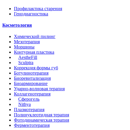
Профилактика старения
Генодиагностика
Косметология
Химический пилинг
Мезотерапия
Морщины
Контурная пластика
AestheFill
Sculptrа
Коррекция формы губ
Ботулинотерапия
Биоревитализация
Биоармирование
Ударно-волновая терапия
Коллагенотерапия
Сферогель
Nithya
Плазмотерапия
Полинуклеотидная терапия
Фотодинамическая терапия
Ферментотерапия